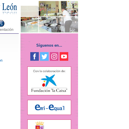
entación
Síguenos en...
ón