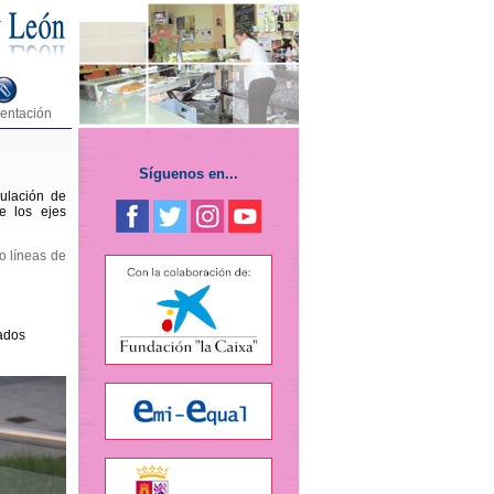
entación
Síguenos en...
culación de
e los ejes
o líneas de
lados