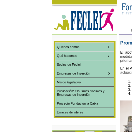
Prom
Quienes somos
El apo
Qué hacemos
medida
priorita
Socios de Feclei
En el 
actuac
Empresas de Inserción
Marco legislativo
Publicación: Cláusulas Sociales y
Empresas de Inserción
Proyecto Fundación la Caixa
Enlaces de interés