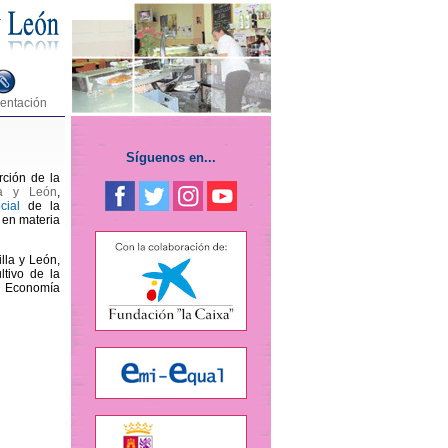
entación
Síguenos en...
rción de la
la y León
,
cial
de la
 en materia
lla y León,
tivo de la
la Economía