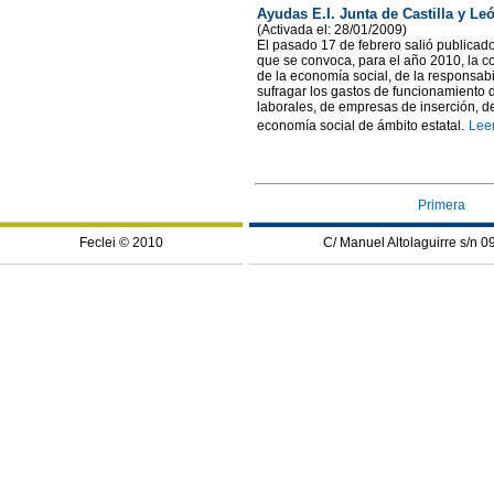
Ayudas E.I. Junta de Castilla y Le
(Activada el: 28/01/2009)
El pasado 17 de febrero salió publicad
que se convoca, para el año 2010, la 
de la economía social, de la responsabi
sufragar los gastos de funcionamiento 
laborales, de empresas de inserción, d
economía social de ámbito estatal.
Lee
Primera
Feclei © 2010
C/ Manuel Altolaguirre s/n 0