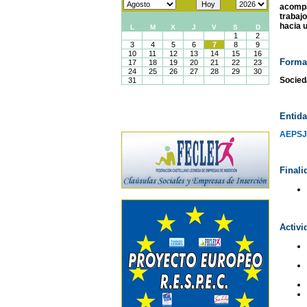
acomp
trabaj
hacia 
Forma 
Socied
Entida
AEPSJ
Finali
Activ