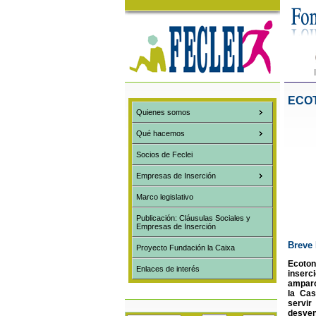
ECOT
Quienes somos
Qué hacemos
Socios de Feclei
Empresas de Inserción
Marco legislativo
Publicación: Cláusulas Sociales y
Empresas de Inserción
Breve 
Proyecto Fundación la Caixa
Ecoto
Enlaces de interés
inserc
amparo
la Cas
servi
desven