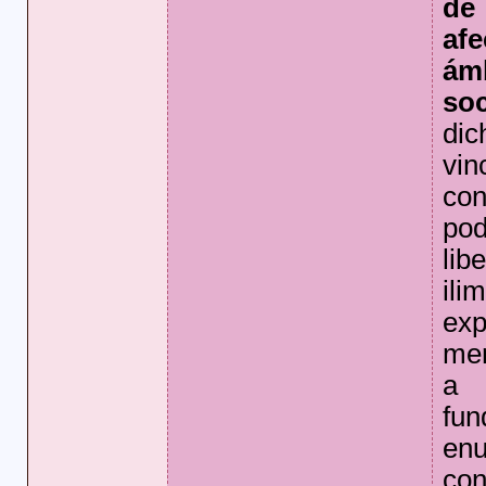
de
afe
ám
so
di
vin
con
po
li
il
ex
men
a 
fun
en
con