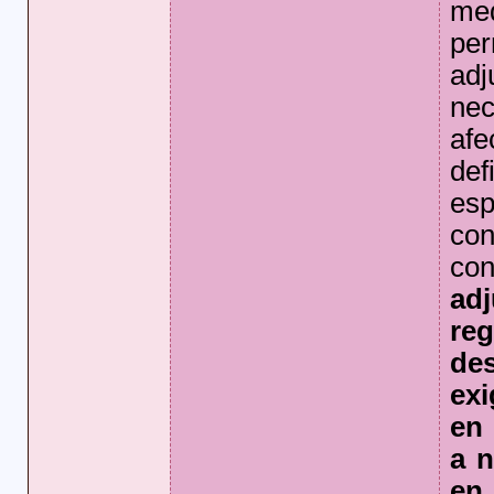
med
pe
adj
ne
af
de
es
con
co
ad
re
de
exi
en 
a n
en