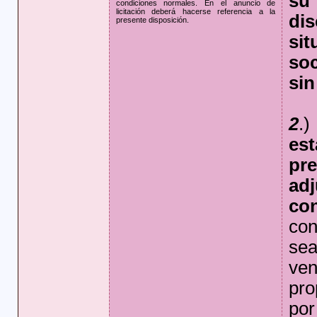
su 
condiciones normales. En el anuncio de
licitación deberá hacerse referencia a la
di
presente disposición.
si
so
sin
2
.
e
pr
a
con
co
se
ve
pro
po