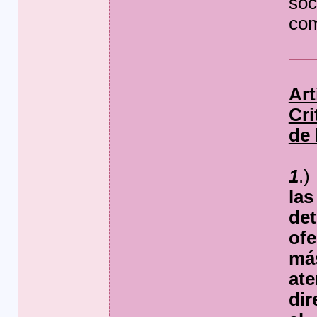
so
com
Art
Cr
de 
1
.
la
de
of
má
at
di