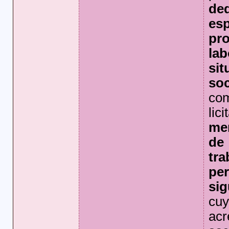
de
es
pr
la
si
soc
co
lic
me
de
tr
pe
si
cu
acr