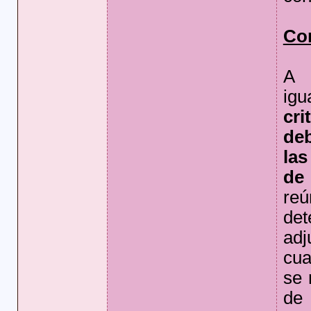
Co
A 
ig
cri
de
las
de 
reú
det
adj
cua
se 
de