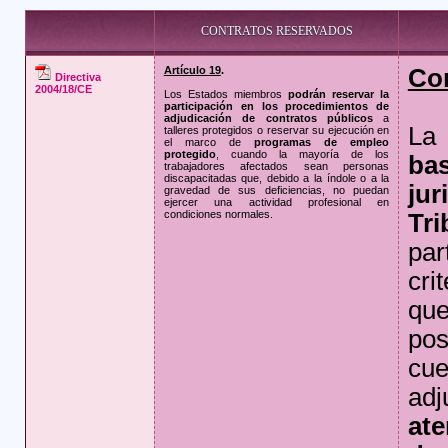
CONTRATOS RESERVADOS
Artículo 19
.
Co
Directiva
2004/18/CE
Los Estados miembros
podrán reservar la
participación en los procedimientos de
adjudicación de contratos públicos
a
La 
talleres protegidos o reservar su ejecución en
el marco de
programas de empleo
protegido
, cuando la mayoría de los
b
trabajadores afectados sean personas
discapacitadas que, debido a la índole o a la
ju
gravedad de sus deficiencias, no puedan
ejercer una actividad profesional en
condiciones normales.
Tri
par
cri
qu
po
cu
ad
at