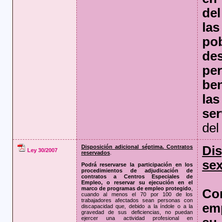
del
la
po
des
p
ben
las
se
del
Disposición adicional séptima. Contratos
Di
Ley 30/2007
reservados
.
sex
Podrá reservarse la participación en los
procedimientos de adjudicación de
contratos a Centros Especiales de
Empleo, o reservar su ejecución en el
marco de programas de empleo protegido
,
Co
cuando al menos el 70 por 100 de los
trabajadores afectados sean personas con
em
discapacidad que, debido a la índole o a la
gravedad de sus deficiencias, no puedan
ejercer una actividad profesional en