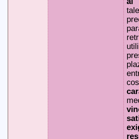
al
tal
pre
pa
ret
uti
pre
pl
ent
cos
car
me
vi
s
ex
r