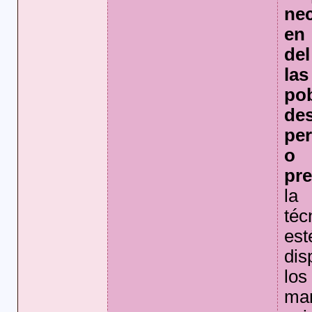
ne
en
del
la
po
des
per
o 
pre
la 
téc
est
dis
lo
ma